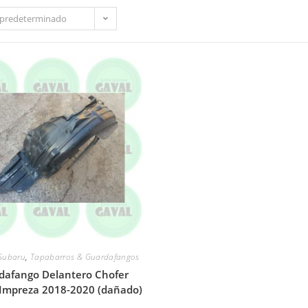
predeterminado
Subaru
,
Tapabarros & Guardafangos
dafango Delantero Chofer
Impreza 2018-2020 (dañado)