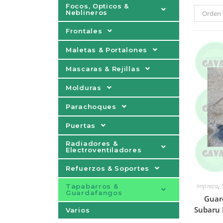
Focos, Opticos &
Neblineros
Orden 
Frontales
Maletas & Portalones
Mascaras & Rejillas
Molduras
Parachoques
Puertas
Radiadores &
Electroventiladores
Refuerzos & Soportes
Impreza
,
Tapabarros &
Guardafangos
Guar
Subaru 
Varios