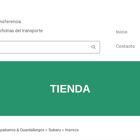
ansferencia
ficinas del transporte
Inicio
Contacto
TIENDA
apabarros & Guardafangos
»
Subaru
»
Impreza