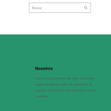
Nosotros
Somos una Empresa del rubro automotriz
especializada en venta de repuestos de
impacto carrocería y tren delantero nuevos
y usados.