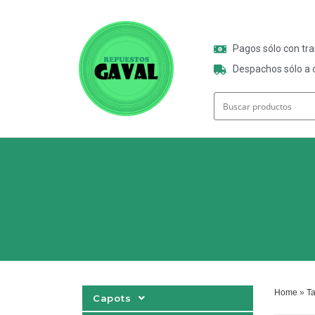
Pagos sólo con tr
Despachos sólo a o
Home
»
T
Capots