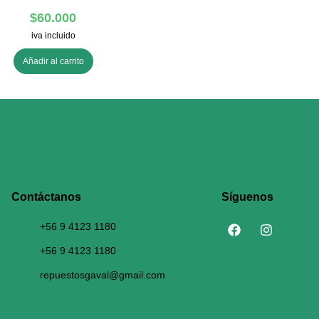
$
60.000
iva incluido
Añadir al carrito
Contáctanos​
Síguenos
+56 9 4123 1180
+56 9 4123 1180
repuestosgaval@gmail.com