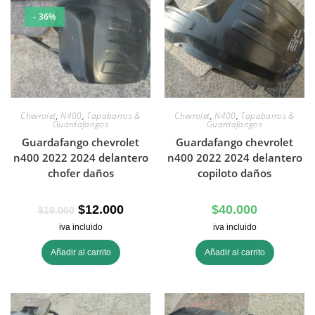
- 36%
Chevrolet
,
N400
,
Tapabarros &
Chevrolet
,
N400
,
Tapabarros &
Guardafangos
Guardafangos
Guardafango chevrolet
Guardafango chevrolet
n400 2022 2024 delantero
n400 2022 2024 delantero
chofer daños
copiloto daños
$
12.000
$
40.000
$
19.000
iva incluido
iva incluido
Añadir al carrito
Añadir al carrito