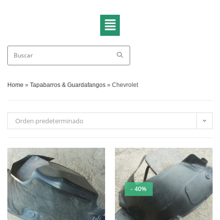
Home
»
Tapabarros & Guardafangos
»
Chevrolet
Orden predeterminado
- 40%