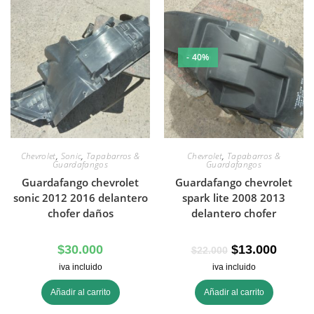
- 40%
Chevrolet
,
Sonic
,
Tapabarros &
Chevrolet
,
Tapabarros &
Guardafangos
Guardafangos
Guardafango chevrolet
Guardafango chevrolet
sonic 2012 2016 delantero
spark lite 2008 2013
chofer daños
delantero chofer
$
30.000
$
13.000
$
22.000
iva incluido
iva incluido
Añadir al carrito
Añadir al carrito