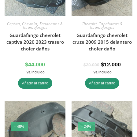
Captiva
,
Chevrolet
,
Tapabarros &
Chevrolet
,
Tapabarros &
Guardafangos
Guardafangos
Guardafango chevrolet
Guardafango chevrolet
captiva 2020 2023 trasero
cruze 2009 2015 delantero
chofer daños
chofer daño
$
44.000
$
12.000
$
20.000
iva incluido
iva incluido
Añadir al carrito
Añadir al carrito
- 40%
- 24%