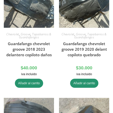
Chevrolet
,
Groove
,
Tapabarros &
Chevrolet
,
Groove
,
Tapabarros &
Guardafangos
Guardafangos
Guardafango chevrolet
Guardafango chevrolet
groove 2018 2023
groove 2019 2020 delant
delantero copiloto daños
copiloto quebrado
$
40.000
$
30.000
iva incluido
iva incluido
Añadir al carrito
Añadir al carrito