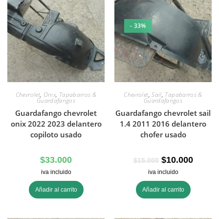
- 33%
Chevrolet
,
Onix
,
Tapabarros &
Chevrolet
,
Sail
,
Tapabarros &
Guardafangos
Guardafangos
Guardafango chevrolet
Guardafango chevrolet sail
onix 2022 2023 delantero
1.4 2011 2016 delantero
copiloto usado
chofer usado
$
33.000
$
10.000
$
15.000
iva incluido
iva incluido
Añadir al carrito
Añadir al carrito