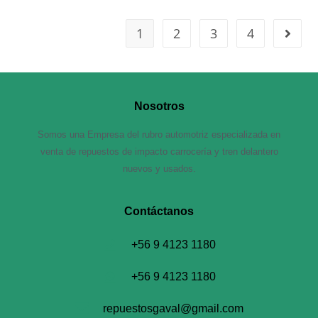
1
2
3
4
Nosotros
Somos una Empresa del rubro automotriz especializada en
venta de repuestos de impacto carrocería y tren delantero
nuevos y usados.
Contáctanos​
+56 9 4123 1180
+56 9 4123 1180
repuestosgaval@gmail.com