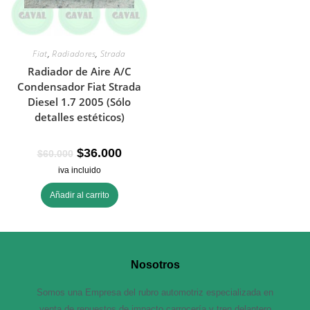
Fiat
,
Radiadores
,
Strada
Radiador de Aire A/C
Condensador Fiat Strada
Diesel 1.7 2005 (Sólo
detalles estéticos)
$
36.000
$
60.000
iva incluido
Añadir al carrito
Nosotros
Somos una Empresa del rubro automotriz especializada en
venta de repuestos de impacto carrocería y tren delantero