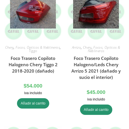
Chery
,
Focos, Opticos & Neblineros
,
Arrizo
,
Chery
,
Focos, Opticos &
Tiggo
Neblineros
Foco Trasero Copiloto
Foco Trasero Copiloto
Halogeno Chery Tiggo 2
Halogeno/Leds Chery
2018-2020 (dañado)
Arrizo 5 2021 (dañado y
sucio el interior)
$
54.000
$
45.000
iva incluido
iva incluido
Añadir al carrito
Añadir al carrito