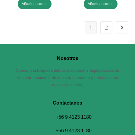
Añadir al carrito
Añadir al carrito
1
2
Nosotros
Somos una Empresa del rubro automotriz especializada en
venta de repuestos de impacto carrocería y tren delantero
nuevos y usados.
Contáctanos​
+56 9 4123 1180
+56 9 4123 1180