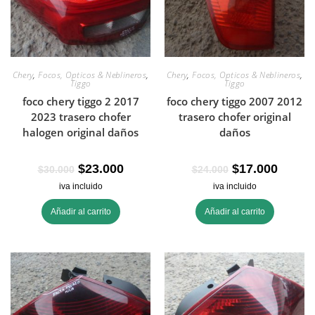
Chery
,
Focos, Opticos & Neblineros
,
Chery
,
Focos, Opticos & Neblineros
,
Tiggo
Tiggo
foco chery tiggo 2 2017
foco chery tiggo 2007 2012
2023 trasero chofer
trasero chofer original
halogen original daños
daños
$
23.000
$
17.000
$
30.000
$
24.000
iva incluido
iva incluido
Añadir al carrito
Añadir al carrito