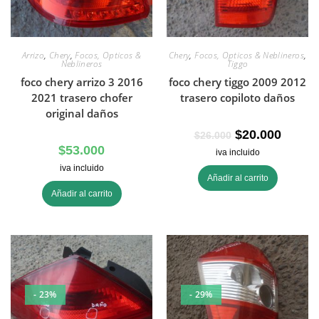
Arrizo
,
Chery
,
Focos, Opticos &
Chery
,
Focos, Opticos & Neblineros
,
Neblineros
Tiggo
foco chery arrizo 3 2016
foco chery tiggo 2009 2012
2021 trasero chofer
trasero copiloto daños
original daños
$
20.000
$
26.000
$
53.000
iva incluido
iva incluido
Añadir al carrito
Añadir al carrito
- 23%
- 29%