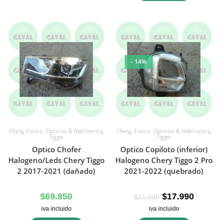
- 14%
Chery
,
Focos, Opticos & Neblineros
,
Chery
,
Focos, Opticos & Neblineros
,
Tiggo
Tiggo
Optico Chofer
Optico Copiloto (inferior)
Halogeno/Leds Chery Tiggo
Halogeno Chery Tiggo 2 Pro
2 2017-2021 (dañado)
2021-2022 (quebrado)
$
69.850
$
17.990
$
21.000
iva incluido
iva incluido