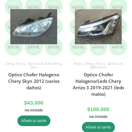
Chery
,
Focos, Opticos & Neblineros
,
Arrizo
,
Chery
,
Focos, Opticos &
Skyn
Neblineros
Optico Chofer Halogeno
Optico Chofer
Chery Skyn 2012 (varios
Halogeno/Leds Chery
daños)
Arrizo 3 2019-2021 (leds
malos)
$
43.000
$
100.000
iva incluido
iva incluido
Añadir al carrito
Añadir al carrito