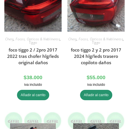
Chery
,
Focos, Opticos & Neblineros
,
Chery
,
Focos, Opticos & Neblineros
,
Tiggo
Tiggo
foco tiggo 2 / 2pro 2017
foco tiggo 2 y 2 pro 2017
2022 tras chofer hlg/leds
2024 hlg/leds trasero
original daños
copiloto daños
$
38.000
$
55.000
iva incluido
iva incluido
Añadir al carrito
Añadir al carrito