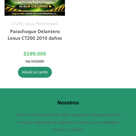
CT200
,
Lexus
,
Parachoques
Parachoque Delantero
Lexus CT200 2010 daños
$
199.000
iva incluido
Añadir al carrito
Nosotros
Somos una Empresa del rubro automotriz especializada en
venta de repuestos de impacto carrocería y tren delantero
nuevos y usados.