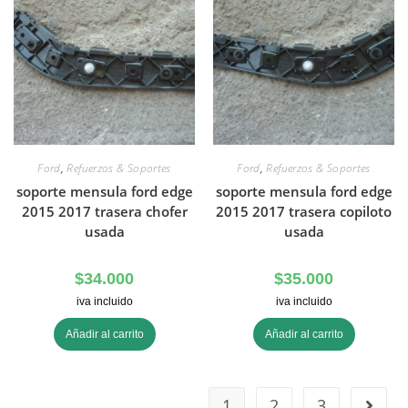
Ford
,
Refuerzos & Soportes
Ford
,
Refuerzos & Soportes
soporte mensula ford edge
soporte mensula ford edge
2015 2017 trasera chofer
2015 2017 trasera copiloto
usada
usada
$
34.000
$
35.000
iva incluido
iva incluido
Añadir al carrito
Añadir al carrito
1
2
3