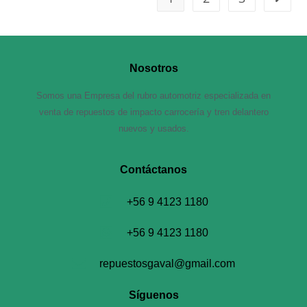
Nosotros
Somos una Empresa del rubro automotriz especializada en
venta de repuestos de impacto carrocería y tren delantero
nuevos y usados.
Contáctanos​
+56 9 4123 1180
+56 9 4123 1180
repuestosgaval@gmail.com
Síguenos