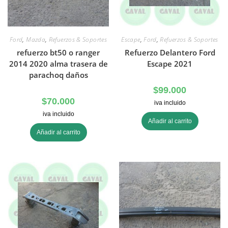
Ford
,
Mazda
,
Refuerzos & Soportes
Escape
,
Ford
,
Refuerzos & Soportes
refuerzo bt50 o ranger
Refuerzo Delantero Ford
2014 2020 alma trasera de
Escape 2021
parachoq daños
$
99.000
$
70.000
iva incluido
iva incluido
Añadir al carrito
Añadir al carrito