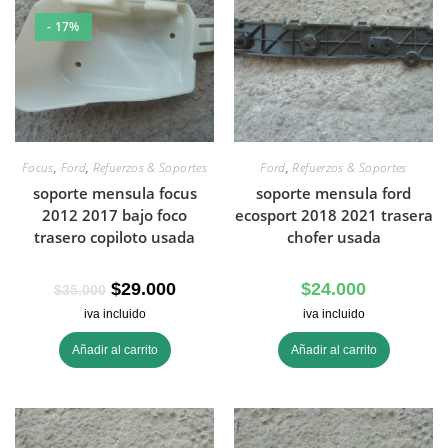
- 17%
Focus
,
Ford
,
Refuerzos & Soportes
Ford
,
Refuerzos & Soportes
soporte mensula focus
soporte mensula ford
2012 2017 bajo foco
ecosport 2018 2021 trasera
trasero copiloto usada
chofer usada
$
29.000
$
24.000
$
35.000
iva incluido
iva incluido
Añadir al carrito
Añadir al carrito