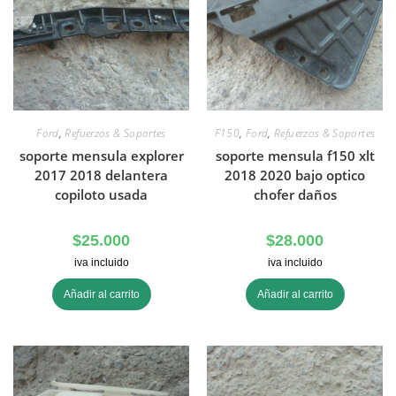
Ford
,
Refuerzos & Soportes
F150
,
Ford
,
Refuerzos & Soportes
soporte mensula explorer
soporte mensula f150 xlt
2017 2018 delantera
2018 2020 bajo optico
copiloto usada
chofer daños
$
25.000
$
28.000
iva incluido
iva incluido
Añadir al carrito
Añadir al carrito