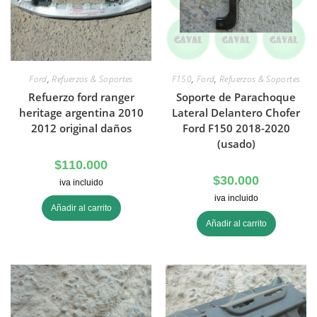
Ford
,
Refuerzos & Soportes
F150
,
Ford
,
Refuerzos & Soportes
Refuerzo ford ranger
Soporte de Parachoque
heritage argentina 2010
Lateral Delantero Chofer
2012 original daños
Ford F150 2018-2020
(usado)
$
110.000
$
30.000
iva incluido
iva incluido
Añadir al carrito
Añadir al carrito