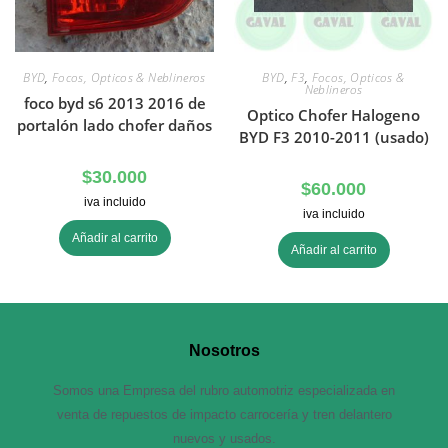
BYD
,
Focos, Opticos & Neblineros
BYD
,
F3
,
Focos, Opticos &
Neblineros
foco byd s6 2013 2016 de
Optico Chofer Halogeno
portalón lado chofer daños
BYD F3 2010-2011 (usado)
$
30.000
$
60.000
iva incluido
iva incluido
Añadir al carrito
Añadir al carrito
Nosotros
Somos una Empresa del rubro automotriz especializada en
venta de repuestos de impacto carrocería y tren delantero
nuevos y usados.