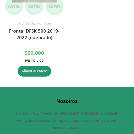
500
,
DFSK
,
Frontales
Frontal DFSK 500 2019-
2022 (quebrado)
$
90.000
iva incluido
Añadir al carrito
Nosotros
Somos una Empresa del rubro automotriz especializada en
venta de repuestos de impacto carrocería y tren delantero
nuevos y usados.