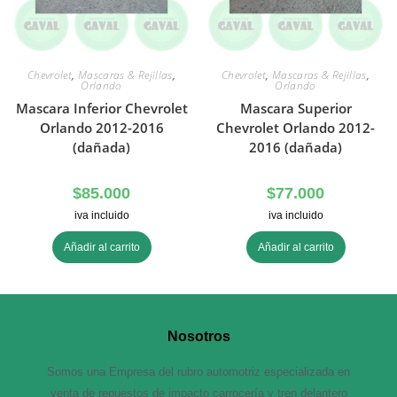
Chevrolet
,
Mascaras & Rejillas
,
Chevrolet
,
Mascaras & Rejillas
,
Orlando
Orlando
Mascara Inferior Chevrolet
Mascara Superior
Orlando 2012-2016
Chevrolet Orlando 2012-
(dañada)
2016 (dañada)
$
85.000
$
77.000
iva incluido
iva incluido
Añadir al carrito
Añadir al carrito
Nosotros
Somos una Empresa del rubro automotriz especializada en
venta de repuestos de impacto carrocería y tren delantero