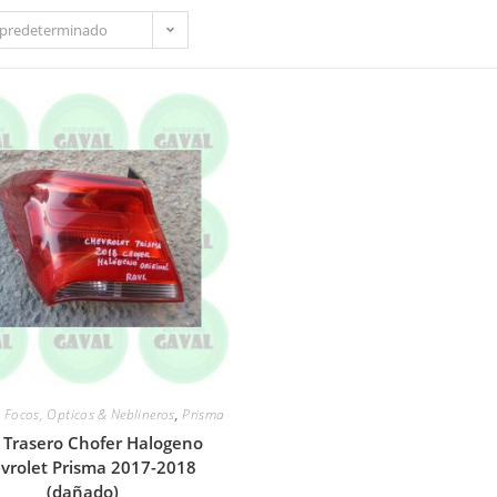
predeterminado
,
Focos, Opticos & Neblineros
,
Prisma
 Trasero Chofer Halogeno
vrolet Prisma 2017-2018
(dañado)