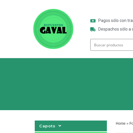
Pagos sólo con tr
Despachos sólo a o
Home
»
Fo
Capots