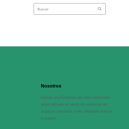
Nosotros
Somos una Empresa del rubro automotriz
especializada en venta de repuestos de
impacto carrocería y tren delantero nuevos
y usados.