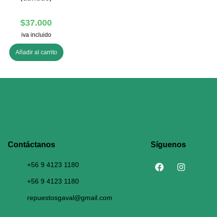
$
37.000
iva incluido
Añadir al carrito
Contáctanos​
Síguenos
+56 9 4123 1180
+56 9 4123 1180
repuestosgaval@gmail.com