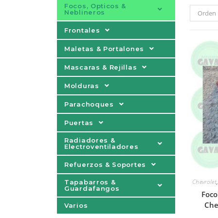
Focos, Opticos &
Neblineros
Orden 
Frontales
Maletas & Portalones
Mascaras & Rejillas
Molduras
Parachoques
Puertas
Radiadores &
Electroventiladores
Refuerzos & Soportes
Chevrolet
Tapabarros &
Guardafangos
Foco
Che
Varios