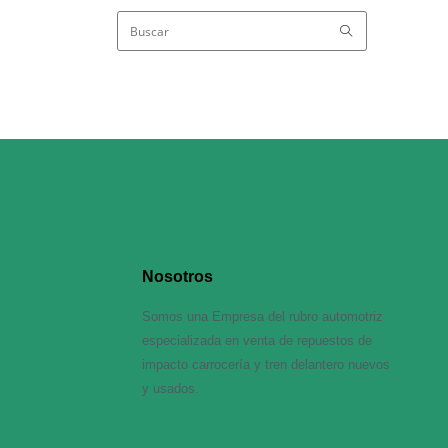
Nosotros
Somos una Empresa del rubro automotriz
especializada en venta de repuestos de
impacto carrocería y tren delantero nuevos
y usados.