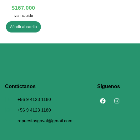
$
167.000
iva incluido
Añadir al carrito
Contáctanos​
Síguenos
+56 9 4123 1180
+56 9 4123 1180
repuestosgaval@gmail.com