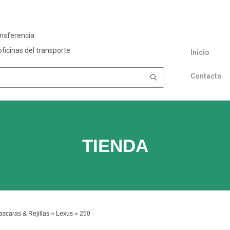
ansferencia
ficinas del transporte
Inicio
Contacto
TIENDA
scaras & Rejillas
»
Lexus
»
250