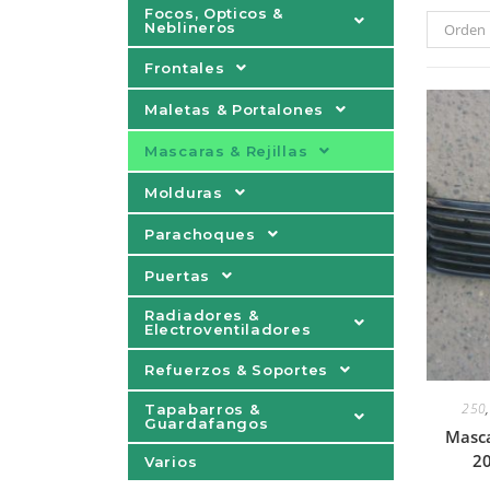
Focos, Opticos &
Neblineros
Orden 
Frontales
Maletas & Portalones
Mascaras & Rejillas
Molduras
Parachoques
Puertas
Radiadores &
Electroventiladores
Refuerzos & Soportes
250
Tapabarros &
Guardafangos
Masca
20
Varios