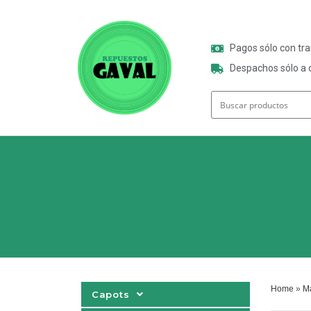
Pagos sólo con tr
Despachos sólo a o
Home
»
Ma
Capots