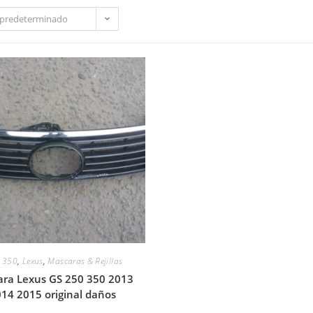
predeterminado
,
350
,
Lexus
,
Mascaras & Rejillas
ra Lexus GS 250 350 2013
14 2015 original daños