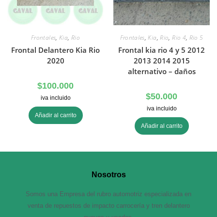
Frontales
,
Kia
,
Rio
Frontales
,
Kia
,
Rio
,
Rio 4
,
Rio 5
Frontal Delantero Kia Rio
Frontal kia rio 4 y 5 2012
2020
2013 2014 2015
alternativo – daños
$
100.000
$
50.000
iva incluido
iva incluido
Añadir al carrito
Añadir al carrito
Nosotros
Somos una Empresa del rubro automotriz especializada en
venta de repuestos de impacto carrocería y tren delantero