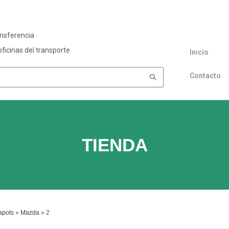
ansferencia
ficinas del transporte
Inicio
Contacto
TIENDA
apots
»
Mazda
»
2