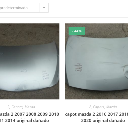
predeterminado
- 44%
2
,
Capots
,
Mazda
2
,
Capots
,
Mazda
azda 2 2007 2008 2009 2010
capot mazda 2 2016 2017 201
11 2014 original dañado
2020 original dañado