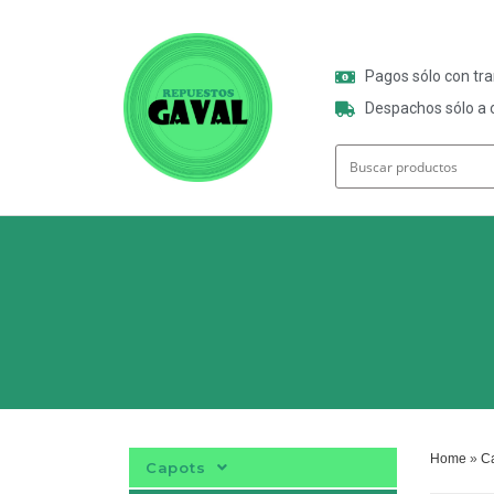
Pagos sólo con tr
Despachos sólo a o
Home
»
C
Capots