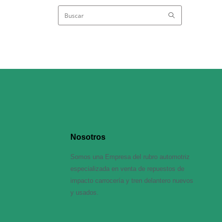
Nosotros
Somos una Empresa del rubro automotriz
especializada en venta de repuestos de
impacto carrocería y tren delantero nuevos
y usados.