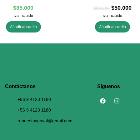
$
85.000
$
50.000
$
90.000
iva incluido
iva incluido
Añadir al carrito
Añadir al carrito
Contáctanos​
Síguenos
+56 9 4123 1180
+56 9 4123 1180
repuestosgaval@gmail.com