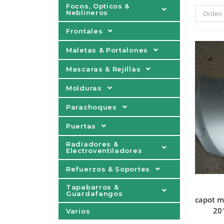
Focos, Opticos &
Neblineros
Orden 
Frontales
Maletas & Portalones
Mascaras & Rejillas
Molduras
Parachoques
Puertas
Radiadores &
Electroventiladores
Refuerzos & Soportes
Tapabarros &
Guardafangos
capot m
20
Varios