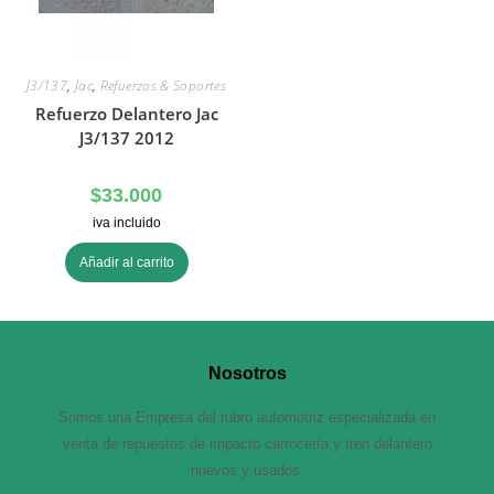
J3/137
,
Jac
,
Refuerzos & Soportes
Refuerzo Delantero Jac
J3/137 2012
$
33.000
iva incluido
Añadir al carrito
Nosotros
Somos una Empresa del rubro automotriz especializada en
venta de repuestos de impacto carrocería y tren delantero
nuevos y usados.