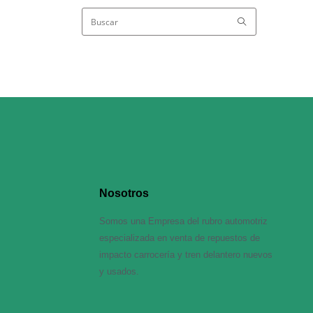
Nosotros
Somos una Empresa del rubro automotriz
especializada en venta de repuestos de
impacto carrocería y tren delantero nuevos
y usados.