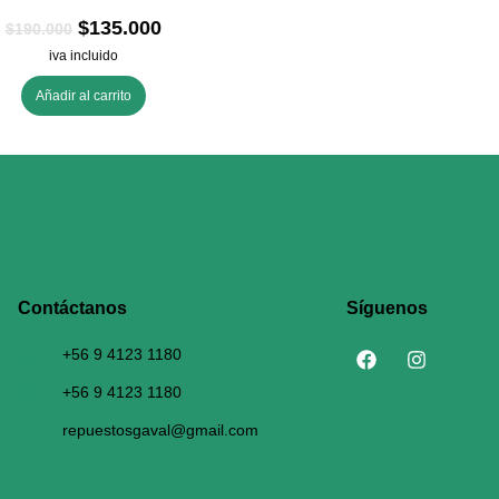
$
135.000
$
190.000
iva incluido
Añadir al carrito
Contáctanos​
Síguenos
+56 9 4123 1180
+56 9 4123 1180
repuestosgaval@gmail.com