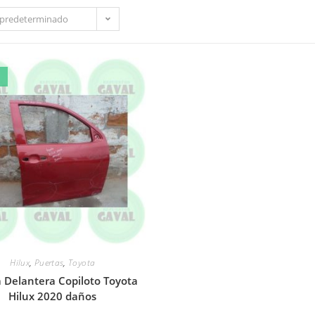
predeterminado
Hilux
,
Puertas
,
Toyota
 Delantera Copiloto Toyota
Hilux 2020 daños