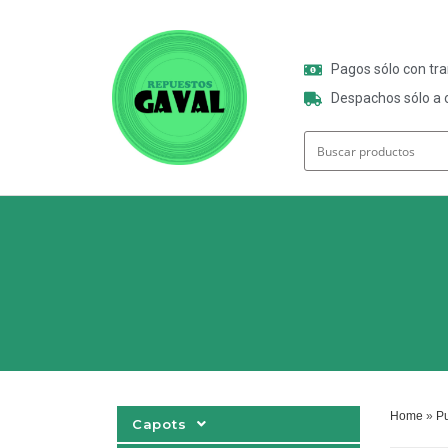
Pagos sólo con tr
Despachos sólo a o
Home
»
Pu
Capots