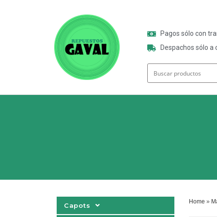
Pagos sólo con tr
Despachos sólo a o
Home
»
Ma
Capots