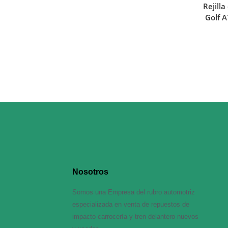
Rejill
Golf 
Nosotros
Somos una Empresa del rubro automotriz
especializada en venta de repuestos de
impacto carrocería y tren delantero nuevos