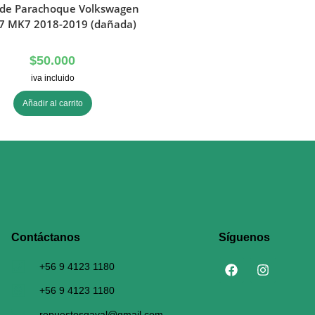
a de Parachoque Volkswagen
A7 MK7 2018-2019 (dañada)
$
50.000
iva incluido
Añadir al carrito
Contáctanos​
Síguenos
+56 9 4123 1180
+56 9 4123 1180
repuestosgaval@gmail.com