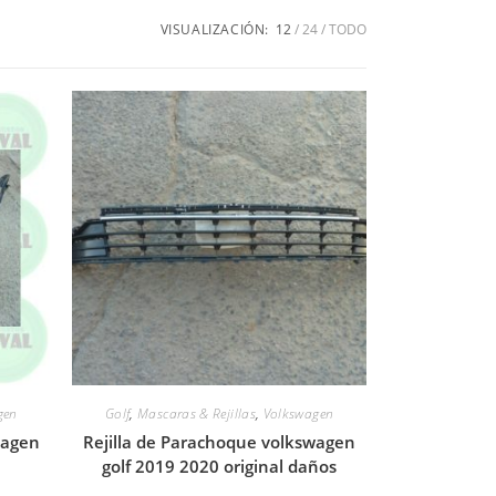
VISUALIZACIÓN:
12
24
TODO
gen
Golf
,
Mascaras & Rejillas
,
Volkswagen
wagen
Rejilla de Parachoque volkswagen
golf 2019 2020 original daños