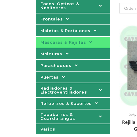
Focos, Opticos &
Neblineros
Orden 
Frontales
Maletas & Portalones
Mascaras & Rejillas
Molduras
Parachoques
Puertas
Radiadores &
Electroventiladores
Refuerzos & Soportes
Golf
Tapabarros &
Guardafangos
Rejill
G
Varios