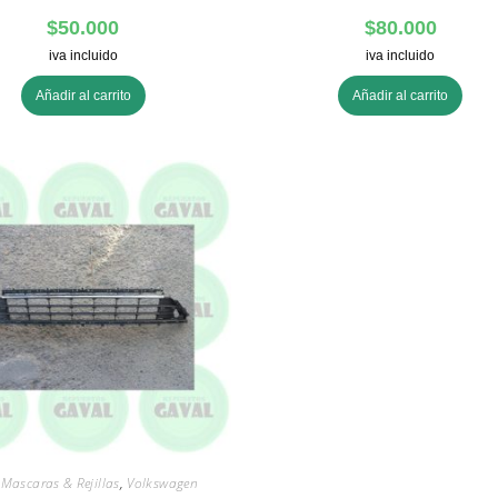
$
50.000
$
80.000
iva incluido
iva incluido
Añadir al carrito
Añadir al carrito
,
Mascaras & Rejillas
,
Volkswagen