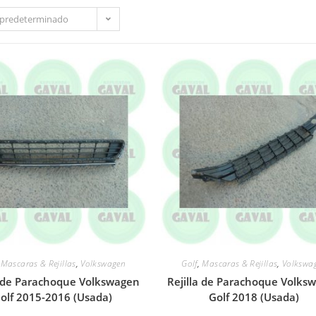
predeterminado
,
Mascaras & Rejillas
,
Volkswagen
Golf
,
Mascaras & Rejillas
,
Volkswa
a de Parachoque Volkswagen
Rejilla de Parachoque Volks
olf 2015-2016 (Usada)
Golf 2018 (Usada)