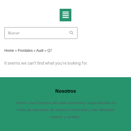
Home
»
Frontales
»
Audi
»
Q7
It seems we can't find what you're looking for.
Nosotros
Somos una Empresa del rubro automotriz especializada en
venta de repuestos de impacto carrocería y tren delantero
nuevos y usados.