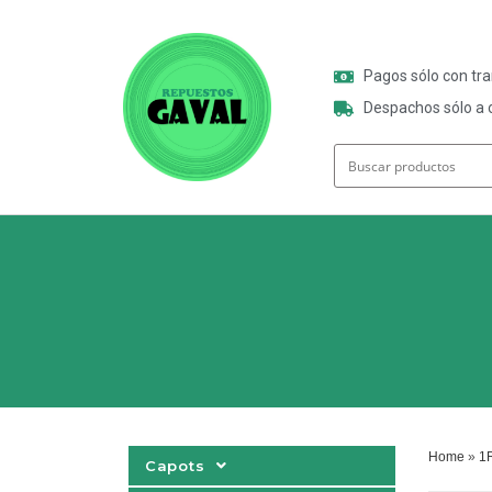
Pagos sólo con tr
Despachos sólo a o
Home
»
1
Capots