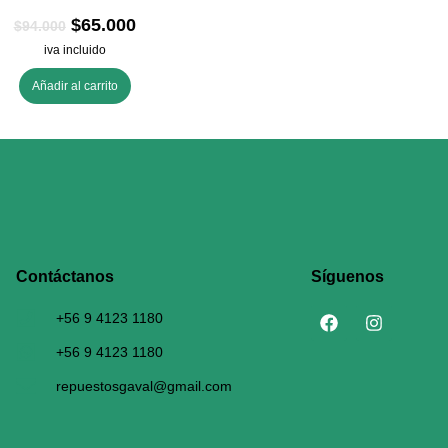
$
65.000
$
94.000
iva incluido
Añadir al carrito
Contáctanos​
Síguenos
+56 9 4123 1180
+56 9 4123 1180
repuestosgaval@gmail.com