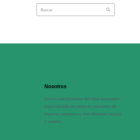
Nosotros
Somos una Empresa del rubro automotriz
especializada en venta de repuestos de
impacto carrocería y tren delantero nuevos
y usados.