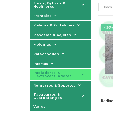
Focos, Opticos &
Neblineros
Orden 
Frontales
Maletas & Portalones
- 30%
Mascaras & Rejillas
Molduras
Parachoques
Puertas
Radiadores &
Electroventiladores
Refuerzos & Soportes
Tapabarros &
Guardafangos
Radiad
Varios