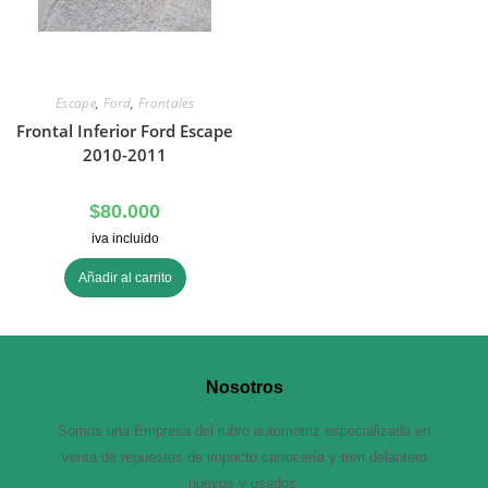
Escape
,
Ford
,
Frontales
Frontal Inferior Ford Escape
2010-2011
$
80.000
iva incluido
Añadir al carrito
Nosotros
Somos una Empresa del rubro automotriz especializada en
venta de repuestos de impacto carrocería y tren delantero
nuevos y usados.