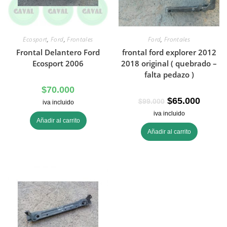
Ecosport
,
Ford
,
Frontales
Ford
,
Frontales
Frontal Delantero Ford
frontal ford explorer 2012
Ecosport 2006
2018 original ( quebrado –
falta pedazo )
$
70.000
$
65.000
$
99.000
iva incluido
iva incluido
Añadir al carrito
Añadir al carrito