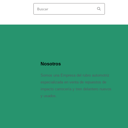
Nosotros
Somos una Empresa del rubro automotriz
especializada en venta de repuestos de
impacto carrocería y tren delantero nuevos
y usados.