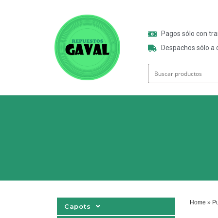
Pagos sólo con tr
Despachos sólo a o
Home
»
Pu
Capots