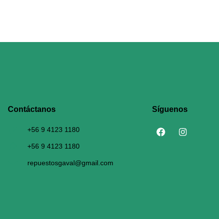
Contáctanos​
Síguenos
+56 9 4123 1180
+56 9 4123 1180
repuestosgaval@gmail.com