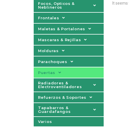
It seems 
Focos, Opticos &
Neblineros
Frontales
Maletas & Portalones
Mascaras & Rejillas
Molduras
Parachoques
Puertas
Radiadores &
Electroventiladores
Refuerzos & Soportes
Tapabarros &
Guardafangos
Varios