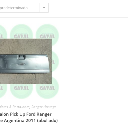
predeterminado
letas & Portalones
,
Ranger Heritage
alón Pick Up Ford Ranger
ge Argentina 2011 (abollado)