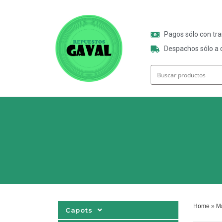
Pagos sólo con tr
Despachos sólo a o
Home
»
Ma
Capots