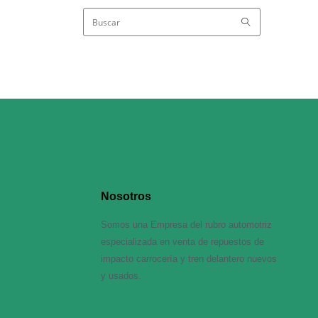
Nosotros
Somos una Empresa del rubro automotriz
especializada en venta de repuestos de
impacto carrocería y tren delantero nuevos
y usados.