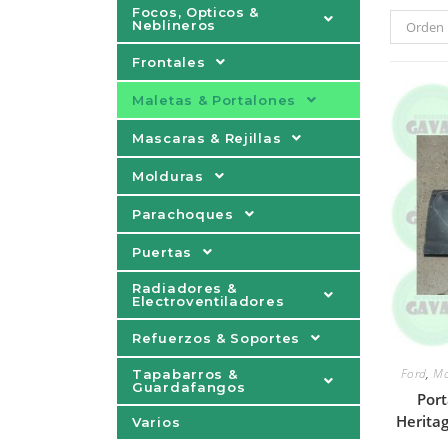
Focos, Opticos &
Neblineros
Orden 
Frontales
Maletas & Portalones
Mascaras & Rejillas
Molduras
Parachoques
Puertas
Radiadores &
Electroventiladores
Refuerzos & Soportes
Ford
,
Ma
Tapabarros &
Guardafangos
Port
Herita
Varios