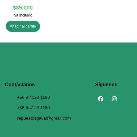
$
85.000
iva incluido
Añadir al carrito
Contáctanos​
Síguenos
+56 9 4123 1180
+56 9 4123 1180
repuestosgaval@gmail.com