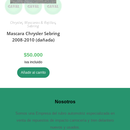
Chrysler
,
Mascaras & Rejillas
,
Sebring
Mascara Chrysler Sebring
2008-2010 (dañada)
$
50.000
iva incluido
Añadir al carrito
Nosotros
Somos una Empresa del rubro automotriz especializada en
venta de repuestos de impacto carrocería y tren delantero
nuevos y usados.