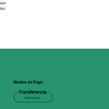
ssan
da)
Medios de Pago