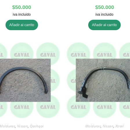
$
50.000
$
50.000
iva incluido
iva incluido
Añadir al carrito
Añadir al carrito
Molduras
,
Nissan
,
Qashqai
Molduras
,
Nissan
,
Xtrail