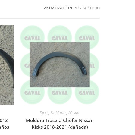
VISUALIZACIÓN:
12
24
TODO
Kicks
,
Molduras
,
Nissan
2013
Moldura Trasera Chofer Nissan
años
Kicks 2018-2021 (dañada)