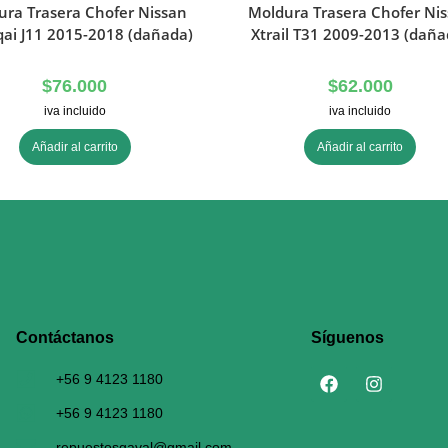
ura Trasera Chofer Nissan
Moldura Trasera Chofer Ni
ai J11 2015-2018 (dañada)
Xtrail T31 2009-2013 (daña
$
76.000
$
62.000
iva incluido
iva incluido
Añadir al carrito
Añadir al carrito
Contáctanos​
Síguenos
+56 9 4123 1180
+56 9 4123 1180
repuestosgaval@gmail.com