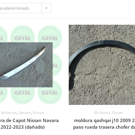
predeterminado
Molduras
,
Navara
,
Nissan
Molduras
,
Nissan
ra de Capot Nissan Navara
moldura qashqai j10 2009 
2022-2023 (dañado)
paso rueda trasera chofer d