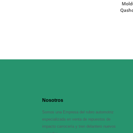
Mold
Qashq
Nosotros
Somos una Empresa del rubro automotriz
especializada en venta de repuestos de
impacto carrocería y tren delantero nuevos