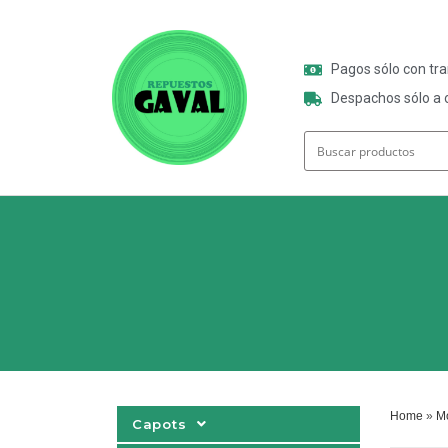
Pagos sólo con tr
Despachos sólo a o
Home
»
M
Capots