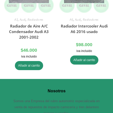
A3
,
Audi
,
Radiadores
A6
,
Audi
,
Radiadores
Radiador de Aire A/C
Radiador Intercooler Audi
Condensador Audi A3
A6 2016 usado
2001-2002
$
98.000
$
46.000
iva incluido
iva incluido
Añadir al carrito
Añadir al carrito
Nosotros
Somos una Empresa del rubro automotriz especializada en
venta de repuestos de impacto carrocería y tren delantero