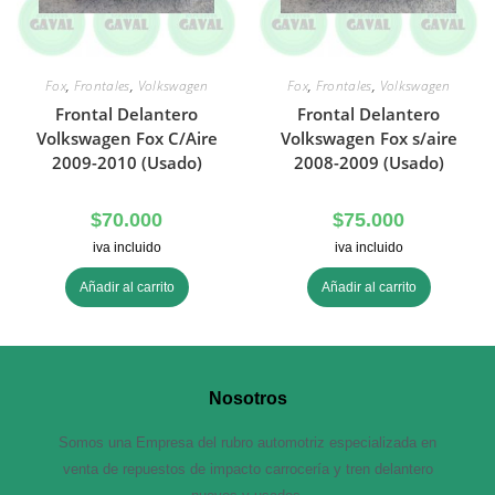
Fox
,
Frontales
,
Volkswagen
Fox
,
Frontales
,
Volkswagen
Frontal Delantero
Frontal Delantero
Volkswagen Fox C/Aire
Volkswagen Fox s/aire
2009-2010 (Usado)
2008-2009 (Usado)
$
70.000
$
75.000
iva incluido
iva incluido
Añadir al carrito
Añadir al carrito
Nosotros
Somos una Empresa del rubro automotriz especializada en
venta de repuestos de impacto carrocería y tren delantero