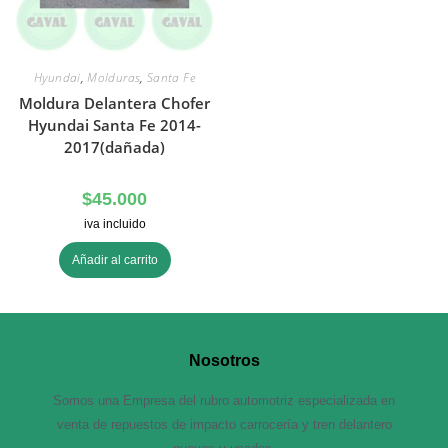
Hyundai
,
Molduras
,
Santa Fe
Moldura Delantera Chofer
Hyundai Santa Fe 2014-
2017(dañada)
$
45.000
iva incluido
Añadir al carrito
Nosotros
Somos una Empresa del rubro automotriz especializada en
venta de repuestos de impacto carrocería y tren delantero