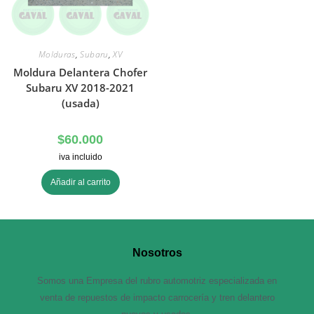
Molduras
,
Subaru
,
XV
Moldura Delantera Chofer
Subaru XV 2018-2021
(usada)
$
60.000
iva incluido
Añadir al carrito
Nosotros
Somos una Empresa del rubro automotriz especializada en
venta de repuestos de impacto carrocería y tren delantero