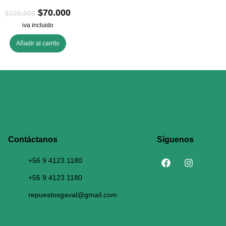
$
70.000
$
120.000
iva incluido
Añadir al carrito
Contáctanos​
Síguenos
+56 9 4123 1180
+56 9 4123 1180
repuestosgaval@gmail.com