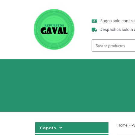
Pagos sólo con tr
Despachos sólo a o
Home
»
Pu
Capots