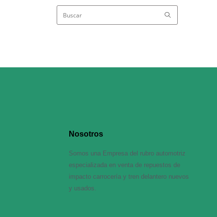
Nosotros
Somos una Empresa del rubro automotriz
especializada en venta de repuestos de
impacto carrocería y tren delantero nuevos
y usados.