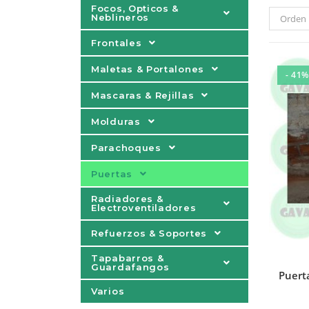
Focos, Opticos &
Neblineros
Orden 
Frontales
Maletas & Portalones
- 41%
Mascaras & Rejillas
Molduras
Parachoques
Puertas
Radiadores &
Electroventiladores
Refuerzos & Soportes
Tapabarros &
Guardafangos
Puert
Varios