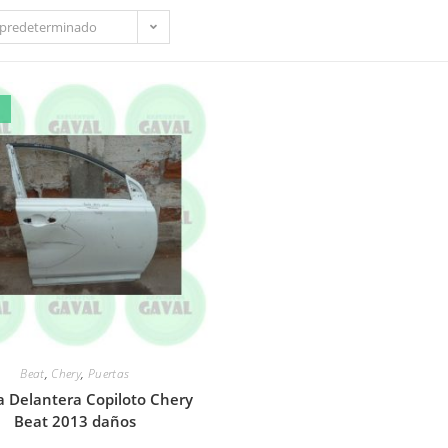
predeterminado
Beat
,
Chery
,
Puertas
a Delantera Copiloto Chery
Beat 2013 daños