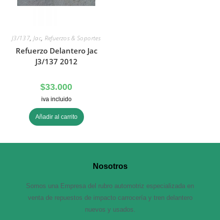
J3/137
,
Jac
,
Refuerzos & Soportes
Refuerzo Delantero Jac
J3/137 2012
$
33.000
iva incluido
Añadir al carrito
Nosotros
Somos una Empresa del rubro automotriz especializada en
venta de repuestos de impacto carrocería y tren delantero
nuevos y usados.