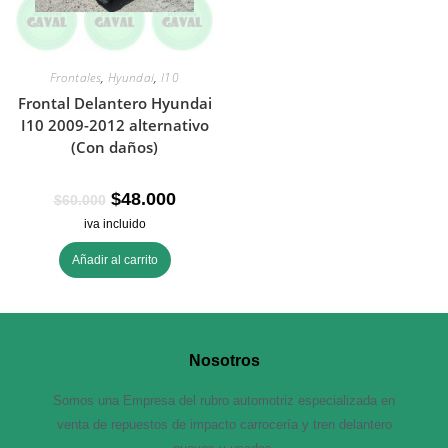
Frontales
,
Hyundai
,
I10
Frontal Delantero Hyundai
I10 2009-2012 alternativo
(Con daños)
$
48.000
$
60.000
iva incluido
Añadir al carrito
Nosotros
Somos una Empresa del rubro automotriz especializada en
venta de repuestos de impacto carrocería y tren delantero