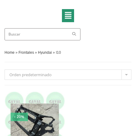
Home
»
Frontales
»
Hyundai
»
I10
Orden predeterminado
- 20%