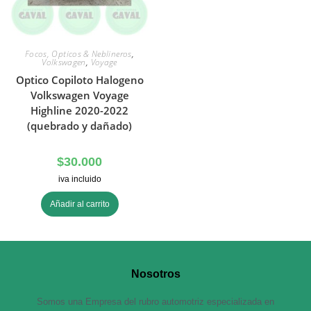
Focos, Opticos & Neblineros
,
Volkswagen
,
Voyage
Optico Copiloto Halogeno
Volkswagen Voyage
Highline 2020-2022
(quebrado y dañado)
$
30.000
iva incluido
Añadir al carrito
Nosotros
Somos una Empresa del rubro automotriz especializada en