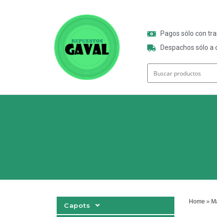
Pagos sólo con tr
Despachos sólo a o
Home
»
Ma
Capots