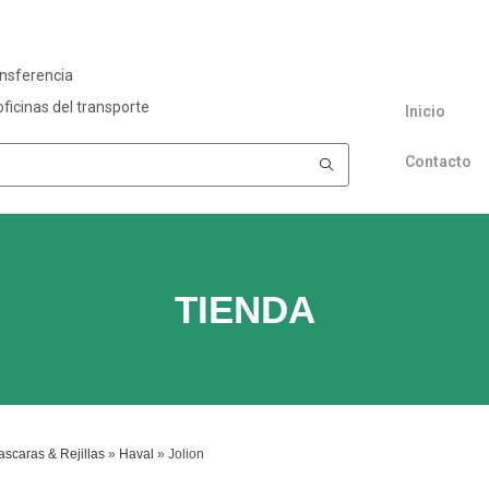
ansferencia
ficinas del transporte
Inicio
Contacto
TIENDA
scaras & Rejillas
»
Haval
»
Jolion