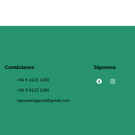
Contáctanos​
Síguenos
+56 9 4123 1180
+56 9 4123 1180
repuestosgaval@gmail.com