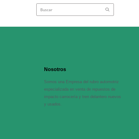
Nosotros
Somos una Empresa del rubro automotriz
especializada en venta de repuestos de
impacto carrocería y tren delantero nuevos
y usados.