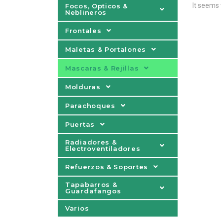
It seems 
Focos, Opticos &
Neblineros
Frontales
Maletas & Portalones
Mascaras & Rejillas
Molduras
Parachoques
Puertas
Radiadores &
Electroventiladores
Refuerzos & Soportes
Tapabarros &
Guardafangos
Varios