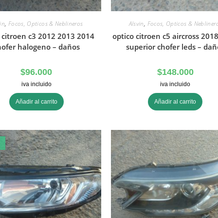
in
,
Focos, Opticos & Neblineros
Alsvin
,
Focos, Opticos & Nebliner
o citroen c3 2012 2013 2014
optico citroen c5 aircross 201
hofer halogeno – daños
superior chofer leds – dañ
$
96.000
$
148.000
iva incluido
iva incluido
Añadir al carrito
Añadir al carrito