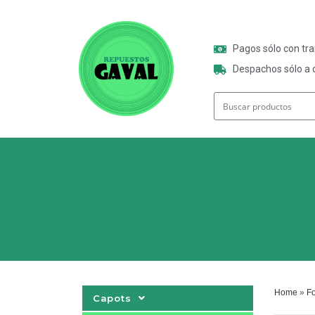
Pagos sólo con tr
Despachos sólo a o
Home
»
Fo
Capots