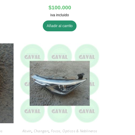
$
100.000
iva incluido
Añadir al carrito
os
Alsvin
,
Changan
,
Focos, Opticos & Neblineros