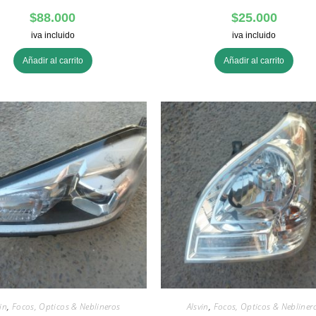
$
88.000
$
25.000
iva incluido
iva incluido
Añadir al carrito
Añadir al carrito
in
,
Focos, Opticos & Neblineros
Alsvin
,
Focos, Opticos & Nebliner