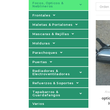
Focos, Opticos &
Neblineros
Orden 
Frontales
Maletas & Portalones
Mascaras & Rejillas
Molduras
Parachoques
Puertas
Radiadores &
Electroventiladores
Refuerzos & Soportes
Alsv
Tapabarros &
Guardafangos
opti
Varios