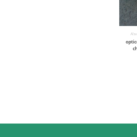
Alsv
opti
c