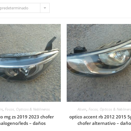
predeterminado
in
,
Focos, Opticos & Neblineros
Alsvin
,
Focos, Opticos & Nebliner
co mg zs 2019 2023 chofer
optico accent rb 2012 2015 5
halogeno/leds – daños
chofer alternativo – dañ