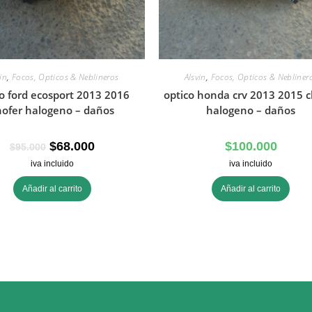
in
,
Focos, Opticos & Neblineros
Alsvin
,
Focos, Opticos & Nebliner
co ford ecosport 2013 2016
optico honda crv 2013 2015 c
hofer halogeno – daños
halogeno – daños
$
68.000
$
100.000
$
95.000
iva incluido
iva incluido
Añadir al carrito
Añadir al carrito