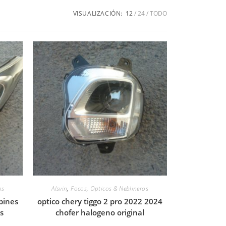
VISUALIZACIÓN:
12
24
TODO
os
Alsvin
,
Focos, Opticos & Neblineros
pines
optico chery tiggo 2 pro 2022 2024
os
chofer halogeno original