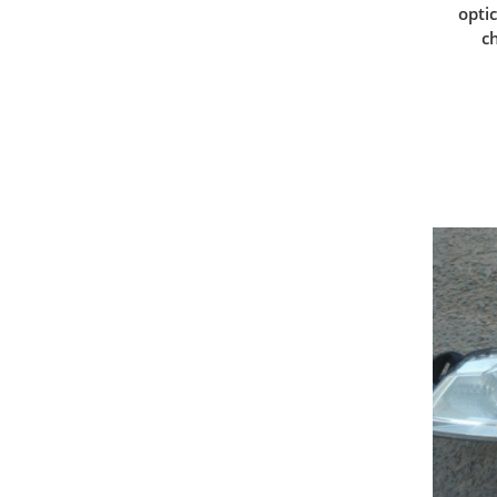
opti
c