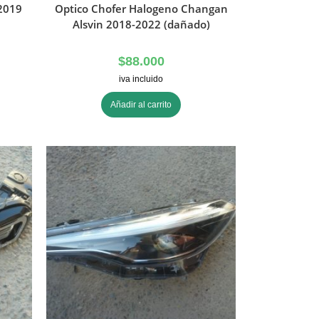
 2019
Optico Chofer Halogeno Changan
l
Alsvin 2018-2022 (dañado)
$
88.000
iva incluido
Añadir al carrito