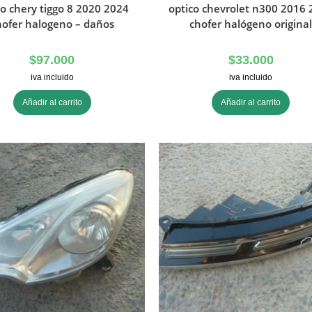
co chery tiggo 8 2020 2024
optico chevrolet n300 2016
hofer halogeno – daños
chofer halógeno origina
$
97.000
$
33.000
iva incluido
iva incluido
Añadir al carrito
Añadir al carrito