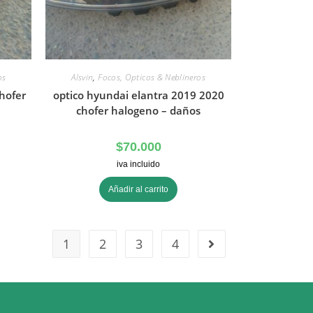
os
Alsvin
,
Focos, Opticos & Neblineros
hofer
optico hyundai elantra 2019 2020
chofer halogeno – daños
$
70.000
iva incluido
Añadir al carrito
1
2
3
4