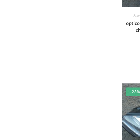
Alsv
optic
c
- 28%