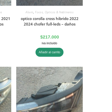
os
Alsvin
,
Focos, Opticos & Neblineros
8 2021
optico corolla cross hibrido 2022
os
2024 chofer full-leds – daños
$
217.000
iva incluido
Añadir al carrito