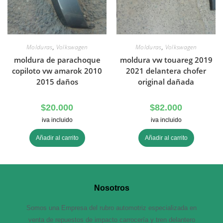
Molduras
,
Volkswagen
Molduras
,
Volkswagen
moldura de parachoque
moldura vw touareg 2019
copiloto vw amarok 2010
2021 delantera chofer
2015 daños
original dañada
$
20.000
$
82.000
iva incluido
iva incluido
Añadir al carrito
Añadir al carrito
Nosotros
Somos una Empresa del rubro automotriz especializada en
venta de repuestos de impacto carrocería y tren delantero