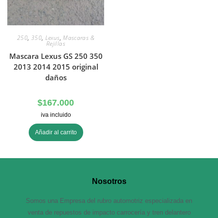
250
,
350
,
Lexus
,
Mascaras &
Rejillas
Mascara Lexus GS 250 350
2013 2014 2015 original
daños
$
167.000
iva incluido
Añadir al carrito
Nosotros
Somos una Empresa del rubro automotriz especializada en
venta de repuestos de impacto carrocería y tren delantero