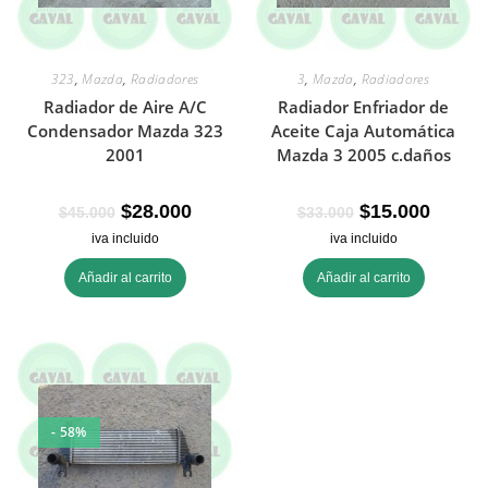
323
,
Mazda
,
Radiadores
3
,
Mazda
,
Radiadores
Radiador de Aire A/C
Radiador Enfriador de
Condensador Mazda 323
Aceite Caja Automática
2001
Mazda 3 2005 c.daños
$
28.000
$
15.000
$
45.000
$
33.000
iva incluido
iva incluido
Añadir al carrito
Añadir al carrito
- 58%