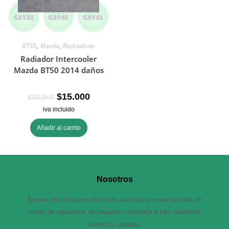
BT50
,
Mazda
,
Radiadores
Radiador Intercooler
Mazda BT50 2014 daños
$
15.000
$
36.000
iva incluido
Añadir al carrito
Nosotros
Somos una Empresa del rubro automotriz especializada en
venta de repuestos de impacto carrocería y tren delantero
nuevos y usados.