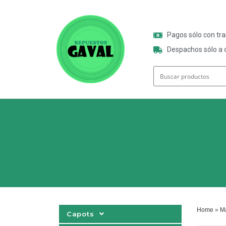
Pagos sólo con tr
Despachos sólo a o
Home
»
Ma
Capots