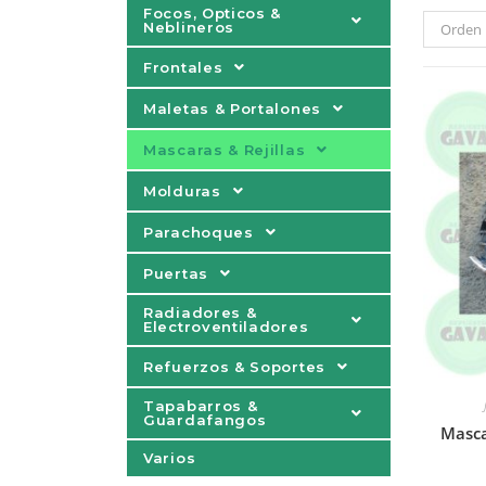
Focos, Opticos &
Neblineros
Orden 
Frontales
Maletas & Portalones
Mascaras & Rejillas
Molduras
Parachoques
Puertas
Radiadores &
Electroventiladores
Refuerzos & Soportes
Tapabarros &
Guardafangos
Masca
Varios