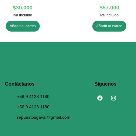
$
30.000
$
57.000
iva incluido
iva incluido
Añadir al carrito
Añadir al carrito
Contáctanos​
Síguenos
+56 9 4123 1180
+56 9 4123 1180
repuestosgaval@gmail.com