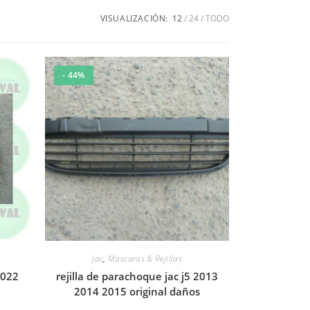
VISUALIZACIÓN:
12
24
TODO
- 44%
Jac
,
Mascaras & Rejillas
2022
rejilla de parachoque jac j5 2013
2014 2015 original daños