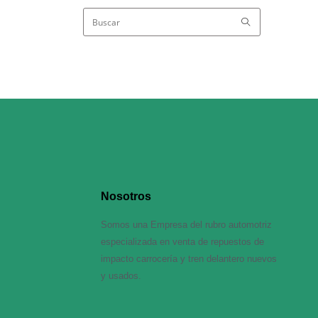
Nosotros
Somos una Empresa del rubro automotriz
especializada en venta de repuestos de
impacto carrocería y tren delantero nuevos
y usados.