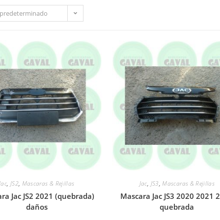
predeterminado
Jac
,
JS2
,
Mascaras & Rejillas
Jac
,
JS3
,
Mascaras & Rejillas
ra Jac JS2 2021 (quebrada)
Mascara Jac JS3 2020 2021 
daños
quebrada