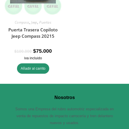
Compass
,
Jeep
,
Puertas
Puerta Trasera Copiloto
Jeep Compass 20215
$
75.000
$
100.000
iva incluido
Añadir al carrito
Nosotros
Somos una Empresa del rubro automotriz especializada en
venta de repuestos de impacto carrocería y tren delantero
nuevos y usados.