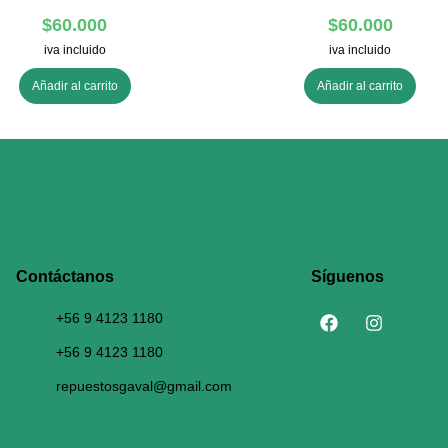
$
60.000
$
60.000
iva incluido
iva incluido
Añadir al carrito
Añadir al carrito
Contáctanos​
Síguenos
+56 9 4123 1180
+56 9 4123 1180
repuestosgaval@gmail.com