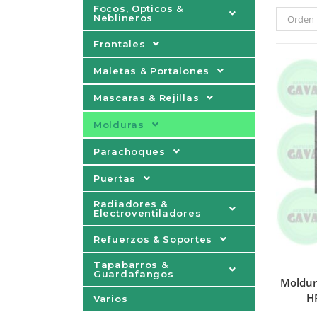
Focos, Opticos &
Neblineros
Orden 
Frontales
Maletas & Portalones
Mascaras & Rejillas
Molduras
Parachoques
Puertas
Radiadores &
Electroventiladores
Refuerzos & Soportes
Tapabarros &
Guardafangos
Moldur
H
Varios