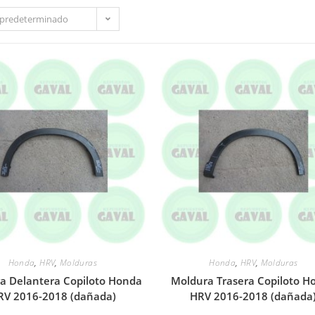
predeterminado
Honda
,
HRV
,
Molduras
Honda
,
HRV
,
Molduras
a Delantera Copiloto Honda
Moldura Trasera Copiloto H
RV 2016-2018 (dañada)
HRV 2016-2018 (dañada