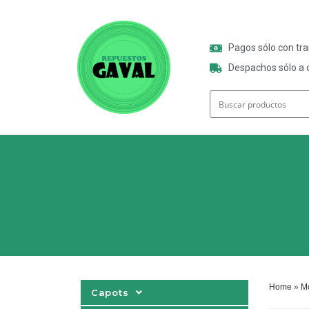
Pagos sólo con tr
Despachos sólo a o
Home
»
M
Capots