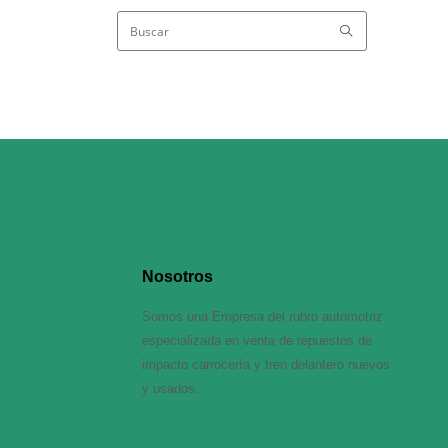
Nosotros
Somos una Empresa del rubro automotriz
especializada en venta de repuestos de
impacto carrocería y tren delantero nuevos
y usados.