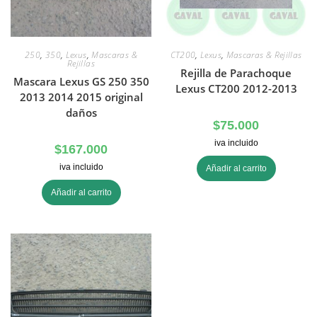
250
,
350
,
Lexus
,
Mascaras &
CT200
,
Lexus
,
Mascaras & Rejillas
Rejillas
Rejilla de Parachoque
Mascara Lexus GS 250 350
Lexus CT200 2012-2013
2013 2014 2015 original
daños
$
75.000
iva incluido
$
167.000
iva incluido
Añadir al carrito
Añadir al carrito