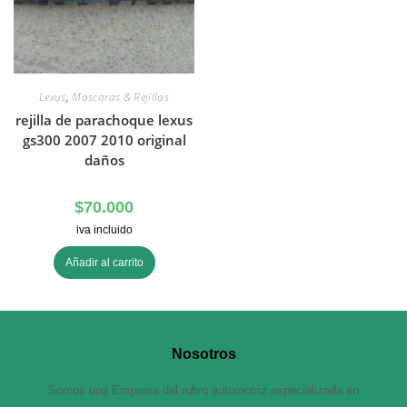
Lexus
,
Mascaras & Rejillas
rejilla de parachoque lexus
gs300 2007 2010 original
daños
$
70.000
iva incluido
Añadir al carrito
Nosotros
Somos una Empresa del rubro automotriz especializada en