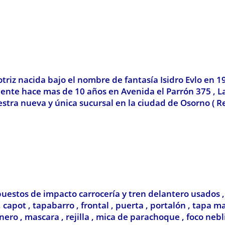
z nacida bajo el nombre de fantasía Isidro Evlo en 1
lmente hace mas de 10 años en Avenida el Parrón 375 , 
stra nueva y única sucursal en la ciudad de Osorno ( R
uestos de impacto carrocería y tren delantero usados 
apot , tapabarro , frontal , puerta , portalón , tapa ma
linero , mascara , rejilla , mica de parachoque , foco ne