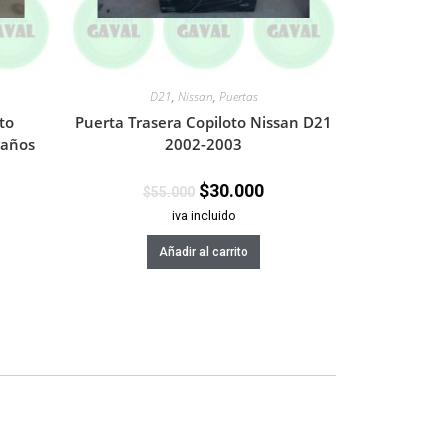
D21
,
Nissan
,
Puertas
to
Puerta Trasera Copiloto Nissan D21
daños
2002-2003
$
30.000
$
55.000
iva incluido
Añadir al carrito