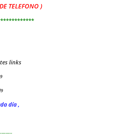
DE TELEFONO )
*************
tes links
s9
d9
da día ,
——–