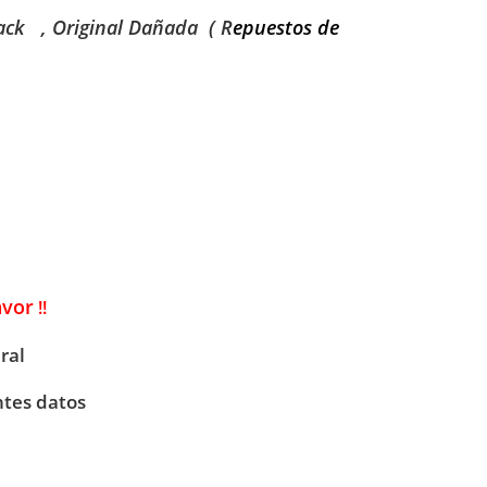
back
, Original Dañada
( R
epuestos de
avor
!!
ral
ntes datos