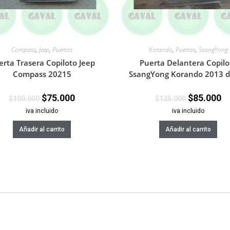
Compass
,
Jeep
,
Puertas
Korando
,
Puertas
,
SsangYong
erta Trasera Copiloto Jeep
Puerta Delantera Copilo
Compass 20215
SsangYong Korando 2013 
$
75.000
$
85.000
$
100.000
$
125.000
iva incluido
iva incluido
Añadir al carrito
Añadir al carrito