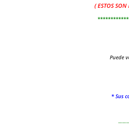
( ESTOS SON
************
Puede ve
* Sus c
——