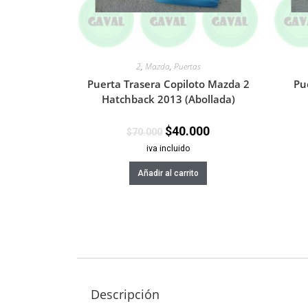
2
,
Mazda
,
Puertas
Puerta Trasera Copiloto Mazda 2
Pu
Hatchback 2013 (Abollada)
$
40.000
$
70.000
iva incluido
Añadir al carrito
Descripción