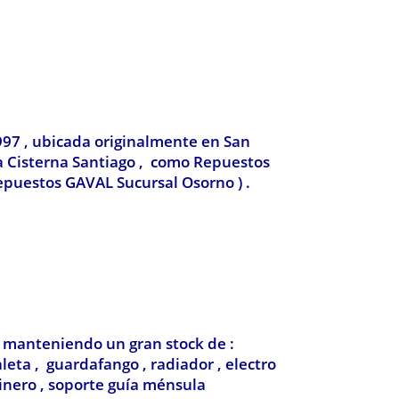
997 , ubicada originalmente en San
La Cisterna Santiago , como Repuestos
epuestos GAVAL Sucursal Osorno ) .
, manteniendo un gran stock de :
leta , guardafango , radiador , electro
blinero , soporte guía ménsula