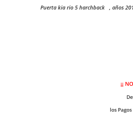
Puerta kia rio 5 harchback
, años 20
¡¡ N
De
los Pagos