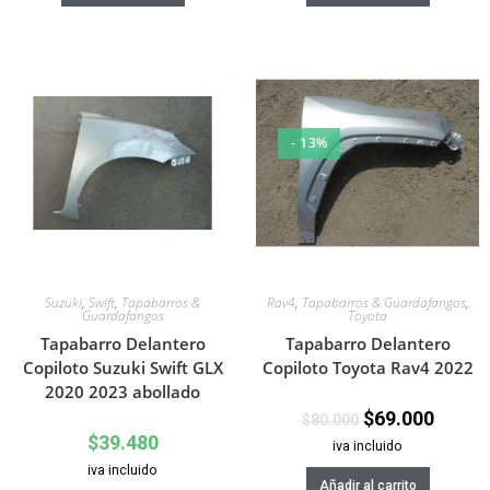
- 13%
Suzuki
,
Swift
,
Tapabarros &
Rav4
,
Tapabarros & Guardafangos
,
Guardafangos
Toyota
Tapabarro Delantero
Tapabarro Delantero
Copiloto Suzuki Swift GLX
Copiloto Toyota Rav4 2022
2020 2023 abollado
$
69.000
$
80.000
$
39.480
iva incluido
iva incluido
Añadir al carrito