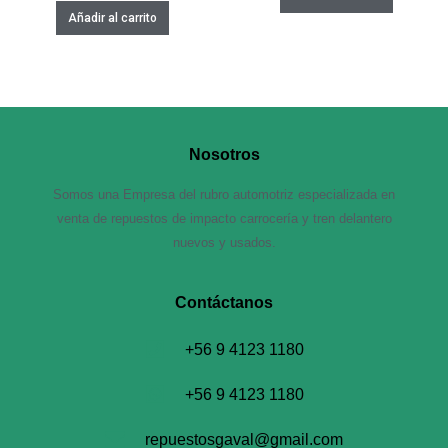
Añadir al carrito
Nosotros
Somos una Empresa del rubro automotriz especializada en
venta de repuestos de impacto carrocería y tren delantero
nuevos y usados.
Contáctanos​
+56 9 4123 1180
+56 9 4123 1180
repuestosgaval@gmail.com