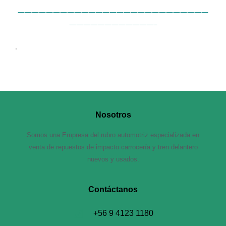
———————————————————————————
————————————–
.
Nosotros
Somos una Empresa del rubro automotriz especializada en
venta de repuestos de impacto carrocería y tren delantero
nuevos y usados.
Contáctanos​
+56 9 4123 1180