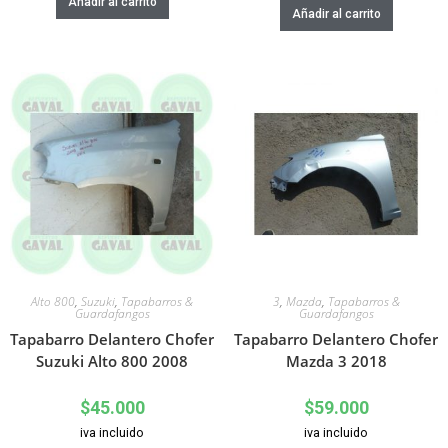
Añadir al carrito
Añadir al carrito
Alto 800
,
Suzuki
,
Tapabarros &
3
,
Mazda
,
Tapabarros &
Guardafangos
Guardafangos
Tapabarro Delantero Chofer
Tapabarro Delantero Chofer
Suzuki Alto 800 2008
Mazda 3 2018
$
45.000
$
59.000
iva incluido
iva incluido