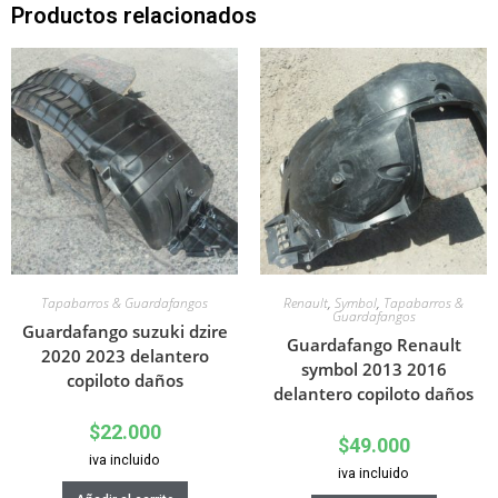
Productos relacionados
Tapabarros & Guardafangos
Renault
,
Symbol
,
Tapabarros &
Guardafangos
Guardafango suzuki dzire
Guardafango Renault
2020 2023 delantero
symbol 2013 2016
copiloto daños
delantero copiloto daños
$
22.000
$
49.000
iva incluido
iva incluido