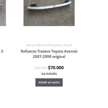
Avensis
,
Refuerzos & Soportes
,
Toyota
 3
Refuerzo Trasero Toyota Avensis
2007-2008 original
$
70.000
$
99.000
iva incluido
Añadir al carrito