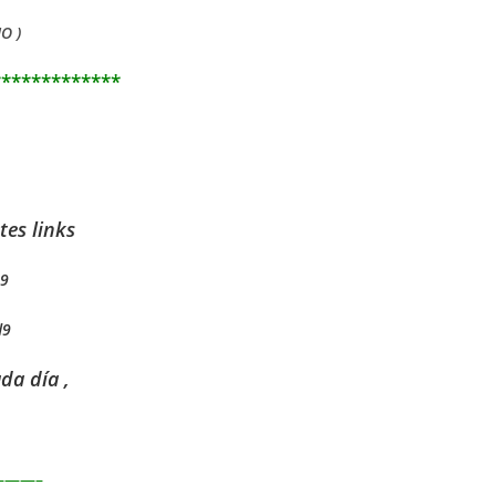
O )
*************
tes links
s9
d9
da día ,
——–