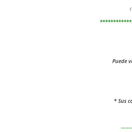
(
************
Puede ve
* Sus c
——