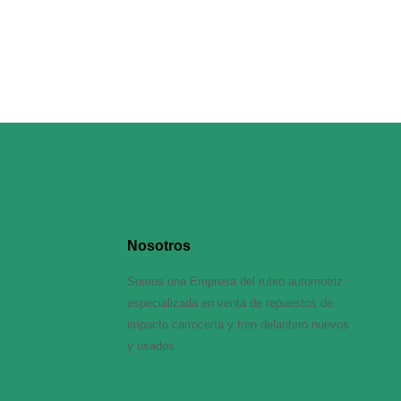
Nosotros
Somos una Empresa del rubro automotriz
especializada en venta de repuestos de
impacto carrocería y tren delantero nuevos
y usados.