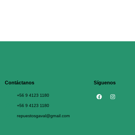
Contáctanos​
Síguenos
+56 9 4123 1180
+56 9 4123 1180
repuestosgaval@gmail.com