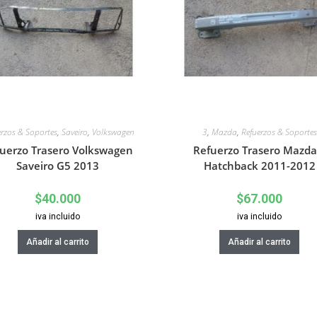
erzos & Soportes
,
Saveiro
,
Volkswagen
3
,
Mazda
,
Refuerzos & Soportes
uerzo Trasero Volkswagen
Refuerzo Trasero Mazda
Saveiro G5 2013
Hatchback 2011-2012
$
40.000
$
67.000
iva incluido
iva incluido
Añadir al carrito
Añadir al carrito