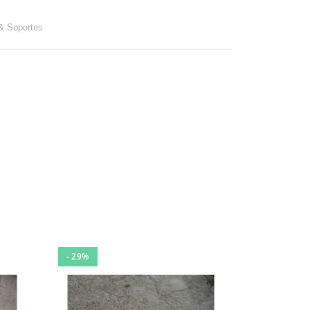
& Soportes
- 29%