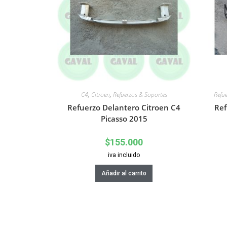
C4
,
Citroen
,
Refuerzos & Soportes
Refu
Refuerzo Delantero Citroen C4
Ref
Picasso 2015
$
155.000
iva incluido
Añadir al carrito