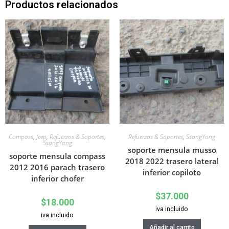
Productos relacionados
Compass
,
Jeep
,
Refuerzos & Soportes
,
Refuerzos & Soportes
,
SsangYong
SsangYong
soporte mensula musso
soporte mensula compass
2018 2022 trasero lateral
2012 2016 parach trasero
inferior copiloto
inferior chofer
$
37.000
$
18.000
iva incluido
iva incluido
Añadir al carrito