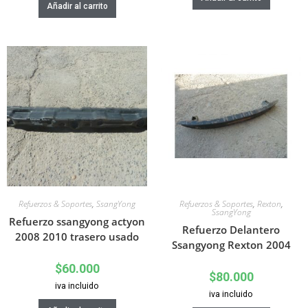
Añadir al carrito
Refuerzos & Soportes
,
SsangYong
Refuerzos & Soportes
,
Rexton
,
SsangYong
Refuerzo ssangyong actyon
Refuerzo Delantero
2008 2010 trasero usado
Ssangyong Rexton 2004
$
60.000
$
80.000
iva incluido
iva incluido