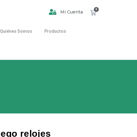
0
Mi Cuenta
Quiénes Somos
Productos
uego relojes