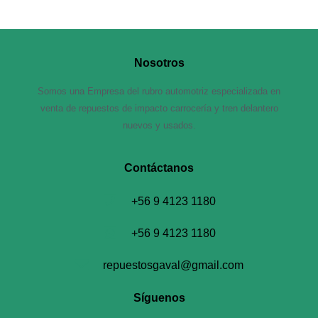
Nosotros
Somos una Empresa del rubro automotriz especializada en
venta de repuestos de impacto carrocería y tren delantero
nuevos y usados.
Contáctanos​
+56 9 4123 1180
+56 9 4123 1180
repuestosgaval@gmail.com
Síguenos