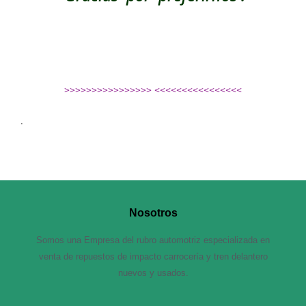
>>>>>>>>>>>>>>>> <<<<<<<<<<<<<<<<
.
Nosotros
Somos una Empresa del rubro automotriz especializada en
venta de repuestos de impacto carrocería y tren delantero
nuevos y usados.