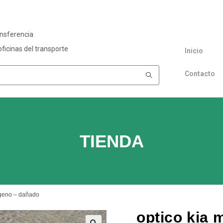
ansferencia
ficinas del transporte
Inicio
Contacto
TIENDA
ógeno – dañado
optico kia 