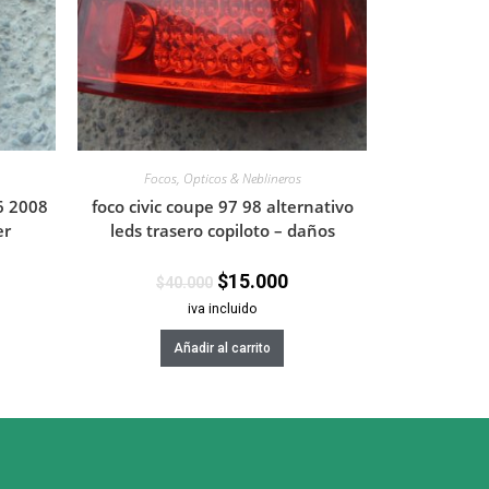
Focos, Opticos & Neblineros
6 2008
foco civic coupe 97 98 alternativo
er
leds trasero copiloto – daños
$
15.000
$
40.000
iva incluido
Añadir al carrito