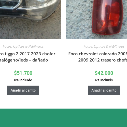
Focos, Opticos & Neblineros
Focos, Opticos & Neblineros
co tiggo 2 2017 2023 chofer
Foco chevrolet colorado 200
halógeno/leds – dañado
2009 2012 trasero chof
$
51.700
$
42.000
iva incluido
iva incluido
Añadir al carrito
Añadir al carrito