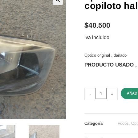
copiloto ha
$
40.500
iva incluido
Óptico original , dañado
PRODUCTO USADO , 
AÑADI
-
+
Categoría
Focos, Opt