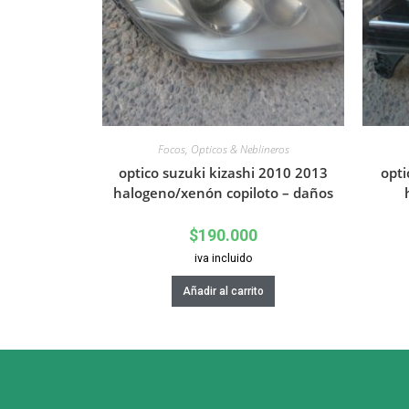
Focos, Opticos & Neblineros
optico suzuki kizashi 2010 2013
opti
halogeno/xenón copiloto – daños
$
190.000
iva incluido
Añadir al carrito