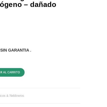
lógeno – dañado
SIN GARANTIA .
R AL CARRITO
icos & Neblineros